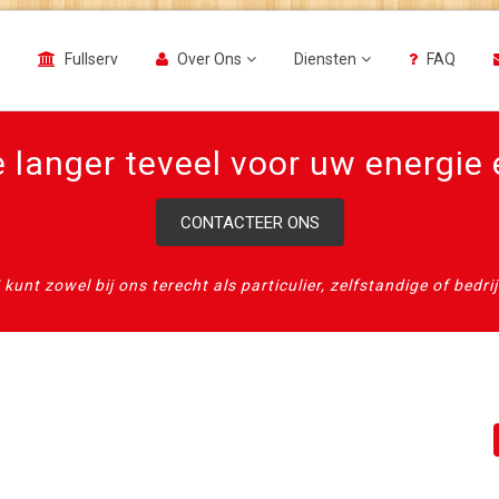
Fullserv
Over Ons
Diensten
FAQ
 langer teveel voor uw energie
CONTACTEER ONS
 kunt zowel bij ons terecht als particulier, zelfstandige of bedrij