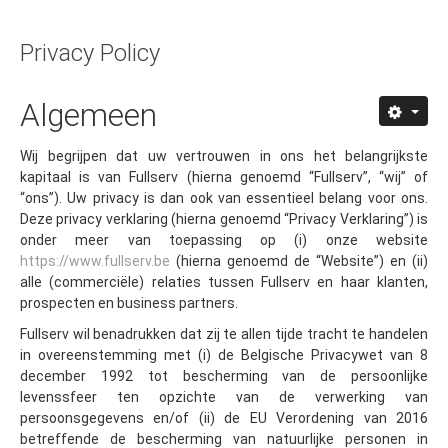
Privacy Policy
Algemeen
Wij begrijpen dat uw vertrouwen in ons het belangrijkste
kapitaal is van Fullserv (hierna genoemd “Fullserv”, “wij” of
“ons”). Uw privacy is dan ook van essentieel belang voor ons.
Deze privacy verklaring (hierna genoemd “Privacy Verklaring”) is
onder meer van toepassing op (i) onze website
https://www.fullserv.be
(hierna genoemd de “Website”) en (ii)
alle (commerciële) relaties tussen Fullserv en haar klanten,
prospecten en business partners.
Fullserv wil benadrukken dat zij te allen tijde tracht te handelen
in overeenstemming met (i) de Belgische Privacywet van 8
december 1992 tot bescherming van de persoonlijke
levenssfeer ten opzichte van de verwerking van
persoonsgegevens en/of (ii) de EU Verordening van 2016
betreffende de bescherming van natuurlijke personen in